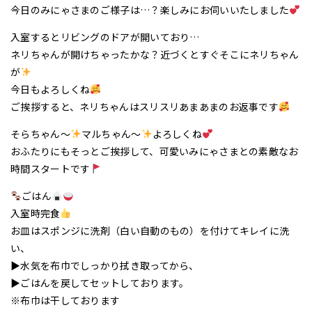
今日のみにゃさまのご様子は…？楽しみにお伺いいたしました
入室するとリビングのドアが開いており…
ネリちゃんが開けちゃったかな？近づくとすぐそこにネリちゃん
が
今日もよろしくね
ご挨拶すると、ネリちゃんはスリスリあまあまのお返事です
そらちゃん～
マルちゃん～
よろしくね
おふたりにもそっとご挨拶して、可愛いみにゃさまとの素敵なお
時間スタートです
ごはん
入室時完食
お皿はスポンジに洗剤（白い自動のもの）を付けてキレイに洗
い、
▶水気を布巾でしっかり拭き取ってから、
▶ごはんを戻してセットしております。
※布巾は干しております