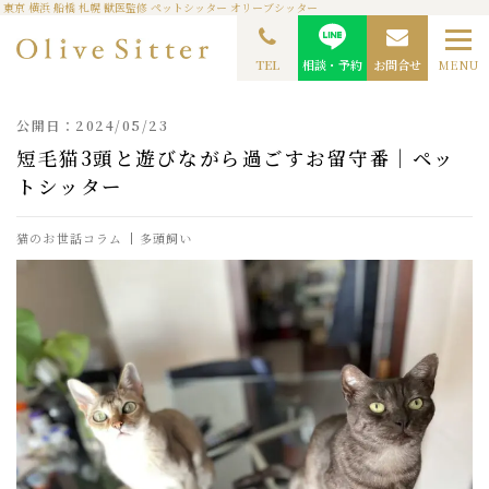
東京 横浜 船橋 札幌 獣医監修 ペットシッター オリーブシッター
TOP
ペットシッターコラム
猫のお世話コラム
短毛猫3頭と遊びながら過ごすお
留守番｜ペットシッター
TEL
相談・予約
お問合せ
MENU
公開日：2024/05/23
短毛猫3頭と遊びながら過ごすお留守番｜ペッ
トシッター
猫のお世話コラム
多頭飼い