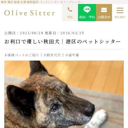
東京 横浜 船橋 札幌 獣医監修 ペットシッター オリーブシッター
TOP
ペットシッターコラム
お客様ペットのご紹介
お利口で優しい秋田犬｜港区
のペットシッター
TEL
相談・予約
お問合せ
MENU
公開日：2021/08/28 更新日：2026/03/25
お利口で優しい秋田犬｜港区のペットシッター
お客様ペットのご紹介
お散歩代行
お留守番