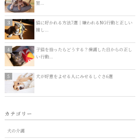
室...
猫に好かれる方法7選｜嫌われるNG行動と正しい
接し...
子猫を拾ったらどうする？保護した日からの正し
い行動...
犬が好意をよせる人にみせるしぐさ6選
カテゴリー
犬の介護