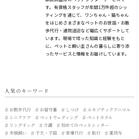
す。有資格スタッフが年間1万件超のシッ
ティングを通じて、ワンちゃん・猫ちゃん
をはじめさまざまなペットのお世話・お散
歩代行・通院送迎など幅広くサポートして
います。現場で培った知識と経験をもと
に、ペットと飼い主さんの暮らしに寄り添
ったサービスと情報をお届けしています。
人気のキーワード
お散歩代行
お留守番
しつけ
エキゾチックアニマル
シニアケア
ペットウェディング
ペットホテル
リングドッグ
介護
初めてのペットシッター
多頭飼い
子犬・子猫
家事代行
旅行
薬投与