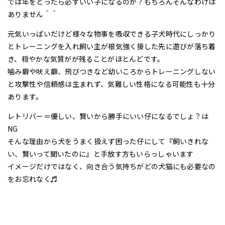
では年をとったら必ずいい子になるのか？もちろんそんなわけは
ありません＾＾
元気いっぱいだけど様々な物事を吸収できる子犬時代にしっかり
とトレーニングを入れ飼い主が根気強く接した先に遊びが落ち着
き、穏やかな気質がが残ることがほとんどです。
噛み癖や吠え癖、飛びつきなど幼いころからトレーニングしない
と攻撃性や信頼感は生まれず、気難しい性格になる可能性も十分
あります。
レトリバー＝優しい、賢いから勝手にいい仔になるでしょ？は
NG
そんな理由から犬をうまく扱えず困った仔にして『飼いきれな
い、賢いって聞いたのに』と手放す方もいらっしゃいます
イメージだけではなく、向き合う気持ちがどの犬猫にも必要なの
をお忘れなく♬