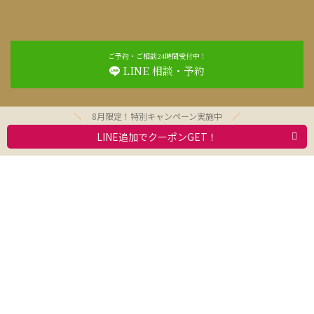
ご予約・ご相談24時間受付中！
LINE 相談・予約
8月限定！特別キャンペーン実施中
LINE追加でクーポンGET！
お問合わせ
利用規約
求人情報
動物取扱業者標識
会社案内