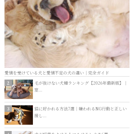
愛情を受けている犬と愛情不足の犬の違い｜完全ガイド
毛が抜けない犬種ランキング【2026年最新版】｜
室...
猫に好かれる方法7選｜嫌われるNG行動と正しい
接し...