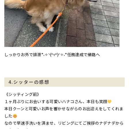
しっかりお外で排泄°˖✧◝(⁰▿⁰)◜✧˖°任務達成で帰路へ
4.シッターの感想
《シッティング前》
１ヶ月ぶりにお会いする可愛いハナコさん、本日も笑顔
本日クーンと可愛いお声を響かせながらのお出迎えをしてくれま
した
なので早速手洗いを済ませ、リビングにてご挨拶のナデナデから