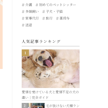
介護
初めてのペットシッター
多頭飼い
子犬・子猫
家事代行
旅行
薬投与
送迎
人気記事ランキング
愛情を受けている犬と愛情不足の犬の
違い｜完全ガイド
毛が抜けない犬種ラン