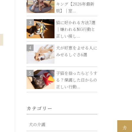
キング【2026年最新
版】｜室...
猫に好かれる方法7選
｜嫌われるNG行動と
正しい接し...
犬が好意をよせる人に
みせるしぐさ6選
子猫を拾ったらどうす
る？保護した日からの
正しい行動...
カテゴリー
犬の介護