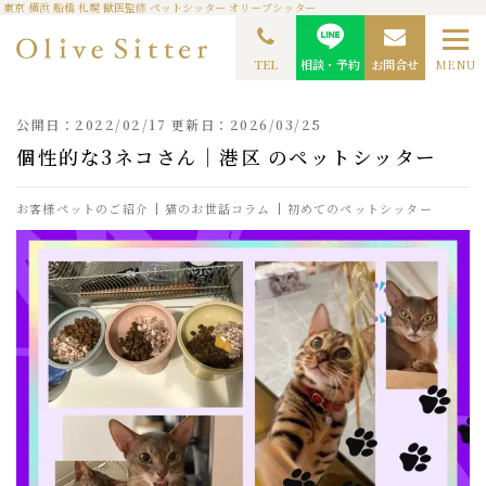
東京 横浜 船橋 札幌 獣医監修 ペットシッター オリーブシッター
TOP
ペットシッターコラム
お客様ペットのご紹介
個性的な3ネコさん｜港区 の
ペットシッター
TEL
相談・予約
お問合せ
MENU
公開日：2022/02/17 更新日：2026/03/25
個性的な3ネコさん｜港区 のペットシッター
お客様ペットのご紹介
猫のお世話コラム
初めてのペットシッター