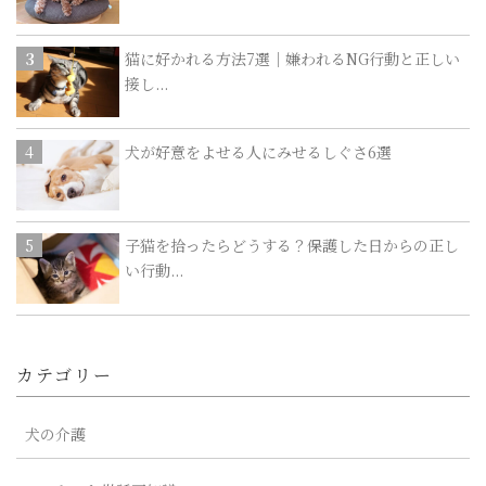
猫に好かれる方法7選｜嫌われるNG行動と正しい
接し...
犬が好意をよせる人にみせるしぐさ6選
子猫を拾ったらどうする？保護した日からの正し
い行動...
カテゴリー
犬の介護