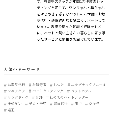
す。有資格スタッフが年間1万件超のシッ
ティングを通じて、ワンちゃん・猫ちゃん
をはじめさまざまなペットのお世話・お散
歩代行・通院送迎など幅広くサポートして
います。現場で培った知識と経験をもと
に、ペットと飼い主さんの暮らしに寄り添
ったサービスと情報をお届けしています。
人気のキーワード
お散歩代行
お留守番
しつけ
エキゾチックアニマル
シニアケア
ペットウェディング
ペットホテル
リングドッグ
介護
初めてのペットシッター
多頭飼い
子犬・子猫
家事代行
旅行
薬投与
送迎