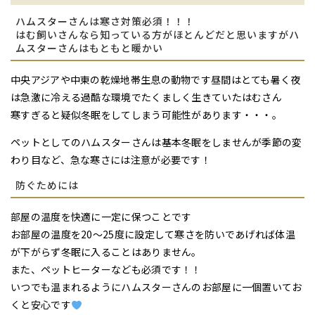
ハムスターさんは寒さ対策必須！！！
はむ飼いさんなら知っている方がほとんどだと思いますがハ
ムスターさんはもともと暖かい
中央アジアや中東の乾燥地帯生息の動物です昼間はとても暑く夜
は急激に冷える過酷な環境でたくましく生きていたはむさん
寒すぎると疑似冬眠をしてしまう可能性があります・・・。
ペットとしてのハムスターさんは基本冬眠をしませんが季節の変
わり目など、急な寒さには注意が必要です！
防ぐためには
部屋の温度を快適に一定に保つことです
お部屋の温度を20～25度に設定して寒さを防いであげれば体温
が下がらず冬眠に入ることはありません。
また、ペットヒーターなども必須です！！
いつでも温まれるようにハムスターさんのお部屋に一個置いてお
くと安心です