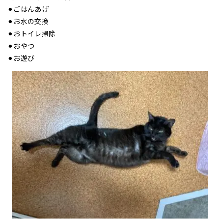
⚫︎ごはんあげ
⚫︎お水の交換
⚫︎おトイレ掃除
⚫︎おやつ
⚫︎お遊び