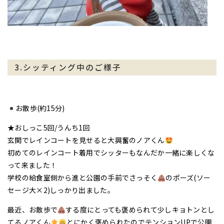
3.シッティング中のご様子
お散歩(約15分)
★おしっこ5回/うんち1回
玄関でレインコートを見せると大興奮のノアくん
初めてのレインコート着用でシッターもなんだか一緒に楽しくな
って来ました！
学校の給食室側から進と公園の手前でさっそく
のポーズ(ソー
セージ大×2)しっかり出ました。
最近、お散歩で
する度にとっても褒められて少しキョトンとし
てるノアくん
とにかく褒められたのでテンションUPで公園