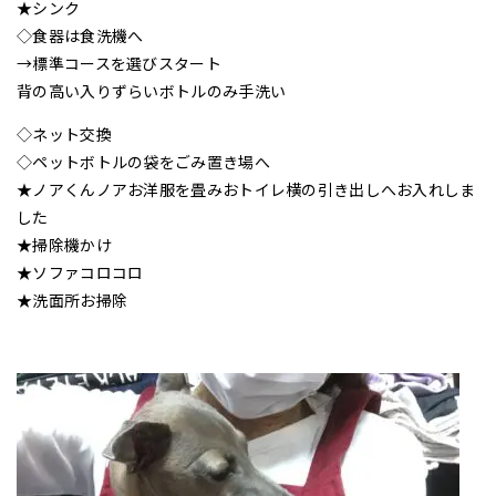
★シンク
◇食器は食洗機へ
→標準コースを選びスタート
背の高い入りずらいボトルのみ手洗い
◇ネット交換
◇ペットボトルの袋をごみ置き場へ
★ノアくんノアお洋服を畳みおトイレ横の引き出しへお入れしま
した
★掃除機かけ
★ソファコロコロ
★洗面所お掃除