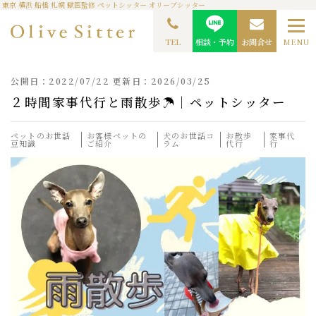
東京 横浜 船橋 札幌 獣医監修 ペットシッター オリーブシッター
TOP
ペットシッターコラム
ペットのお世話豆知識
２時間家事代行と雨散歩☂｜
ペットシッター
TEL
相談・予約
お問合せ
MENU
公開日：2022/07/22 更新日：2026/03/25
２時間家事代行と雨散歩☂｜ペットシッター
ペットのお世話
お客様ペットの
犬のお世話コ
お散歩
家事代
豆知識
ご紹介
ラム
代行
行