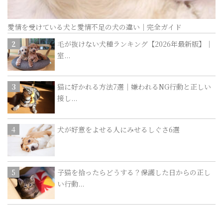
愛情を受けている犬と愛情不足の犬の違い｜完全ガイド
毛が抜けない犬種ランキング【2026年最新版】｜
室...
猫に好かれる方法7選｜嫌われるNG行動と正しい
接し...
犬が好意をよせる人にみせるしぐさ6選
子猫を拾ったらどうする？保護した日からの正し
い行動...