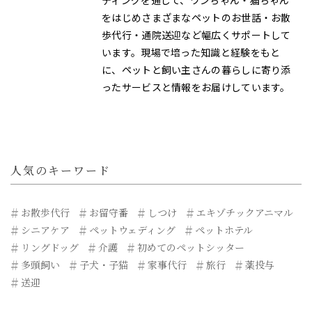
ティングを通じて、ワンちゃん・猫ちゃん
をはじめさまざまなペットのお世話・お散
歩代行・通院送迎など幅広くサポートして
います。現場で培った知識と経験をもと
に、ペットと飼い主さんの暮らしに寄り添
ったサービスと情報をお届けしています。
人気のキーワード
お散歩代行
お留守番
しつけ
エキゾチックアニマル
シニアケア
ペットウェディング
ペットホテル
リングドッグ
介護
初めてのペットシッター
多頭飼い
子犬・子猫
家事代行
旅行
薬投与
送迎