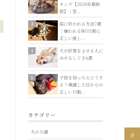
キング【2026年最新
版】｜室...
猫に好かれる方法7選
｜嫌われるNG行動と
正しい接し...
犬が好意をよせる人に
みせるしぐさ6選
子猫を拾ったらどうす
る？保護した日からの
正しい行動...
カテゴリー
犬の介護