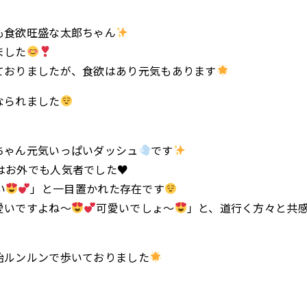
も食欲旺盛な太郎ちゃん
ました
ておりましたが、食欲はあり元気もあります
なられました
ちゃん元気いっぱいダッシュ
です
はお外でも人気者でした
♥️
い
」と一目置かれた存在です
愛いですよね〜
可愛いでしょ〜
」と、道行く方々と共
始ルンルンで歩いておりました