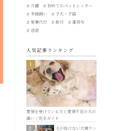
介護
初めてのペットシッター
多頭飼い
子犬・子猫
家事代行
旅行
薬投与
送迎
人気記事ランキング
愛情を受けている犬と愛情不足の犬の
違い｜完全ガイド
毛が抜けない犬種ラン