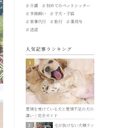
介護
初めてのペットシッター
多頭飼い
子犬・子猫
家事代行
旅行
薬投与
送迎
人気記事ランキング
愛情を受けている犬と愛情不足の犬の
違い｜完全ガイド
毛が抜けない犬種ラン