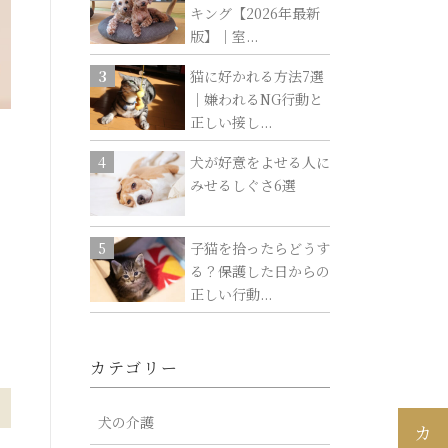
キング【2026年最新
版】｜室...
猫に好かれる方法7選
｜嫌われるNG行動と
正しい接し...
犬が好意をよせる人に
みせるしぐさ6選
子猫を拾ったらどうす
る？保護した日からの
正しい行動...
カテゴリー
犬の介護