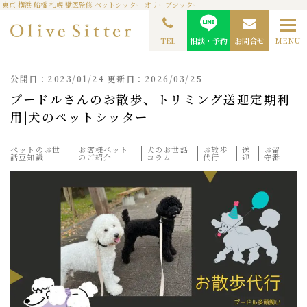
東京 横浜 船橋 札幌 獣医監修 ペットシッター オリーブシッター
TOP
ペットシッターコラム
ペットのお世話豆知識
プードルさんのお散歩、トリ
ミング送迎定期利用|犬のペットシッター
TEL
相談・予約
お問合せ
MENU
公開日：2023/01/24 更新日：2026/03/25
プードルさんのお散歩、トリミング送迎定期利
用|犬のペットシッター
ペットのお世
お客様ペット
犬のお世話
お散歩
送
お留
話豆知識
のご紹介
コラム
代行
迎
守番