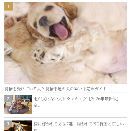
愛情を受けている犬と愛情不足の犬の違い｜完全ガイド
毛が抜けない犬種ランキング【2026年最新版】｜
室...
猫に好かれる方法7選｜嫌われるNG行動と正しい
接し...