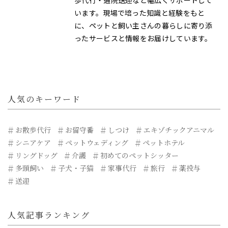
歩代行・通院送迎など幅広くサポートして
います。現場で培った知識と経験をもと
に、ペットと飼い主さんの暮らしに寄り添
ったサービスと情報をお届けしています。
人気のキーワード
お散歩代行
お留守番
しつけ
エキゾチックアニマル
シニアケア
ペットウェディング
ペットホテル
リングドッグ
介護
初めてのペットシッター
多頭飼い
子犬・子猫
家事代行
旅行
薬投与
送迎
人気記事ランキング