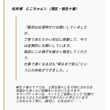
松井様 にこちゃん
（港区・麻生十番）
「最初は出張時だけお願いしていました
が、
丁寧であたたかい対応に感動して、今で
は定期的にお願いしています。
毎回にこの様子を細かく報告してくださ
り、
仕事で遅くなる日も“帰るまで安心”とい
う心の余裕ができました。」
麻生十番エリアでは、上質な暮らしを大切にされるお
客様から多くのご依頼をいただいております。
オリーブシッターは、ペットとご家族にとって“信頼で
きるもうひとりの家族”でありたいと考えています。
これからも丁寧に、誠実に、心を込めて──。