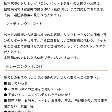
動物病院やトリミングサロン、ペットホテルへのお送りやお迎え。
動物病院では診察時の付き添い（受診代行）まで対応しております。
去勢・避妊手術後の見守りも人気です。
ウェディングサポート
ペットの送迎から結婚式場でのお世話、リングドッグなどの演出プラ
ンのサポートをします。さらに当日忙しいご家族様に代わり、ペット
をご自宅までお届けした後はご自宅でのシッティング&ストレスケア
が人気です。
多頭飼いの方には２名体制プランがおすすめです。
トレーニング・しつけ
愛犬との生活やしつけでお悩みの方、どんな事でもご相談下さい。
■ 困っている例
● これから犬との生活を予定している
● 子犬のトレーニングは何をしたらいいか？
● 問題行動：甘噛み、トイレ、お散歩、吠え、飛び掛かり、言う事を
聞かない、興奮 等
● 生活の中での悩み