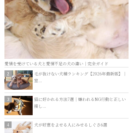
愛情を受けている犬と愛情不足の犬の違い｜完全ガイド
毛が抜けない犬種ランキング【2026年最新版】｜
室...
猫に好かれる方法7選｜嫌われるNG行動と正しい
接し...
犬が好意をよせる人にみせるしぐさ6選