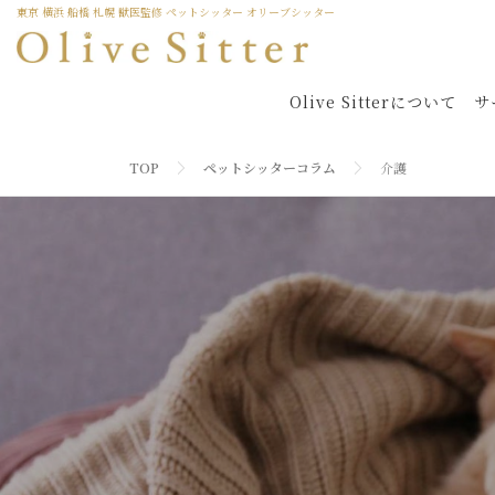
東京 横浜 船橋 札幌 獣医監修 ペットシッター オリーブシッター
Olive Sitterについて
サ
TOP
ペットシッターコラム
介護