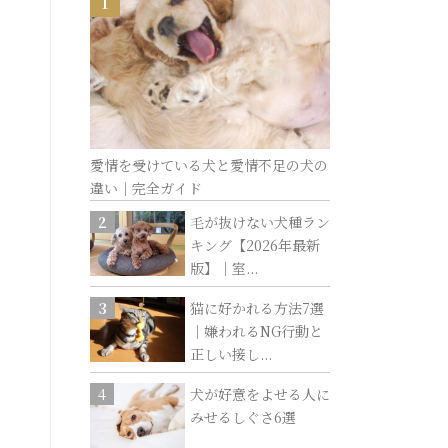
愛情を受けている犬と愛情不足の犬の
違い｜完全ガイド
毛が抜けない犬種ラン
キング【2026年最新
版】｜室...
猫に好かれる方法7選
｜嫌われるNG行動と
正しい接し...
犬が好意をよせる人に
みせるしぐさ6選