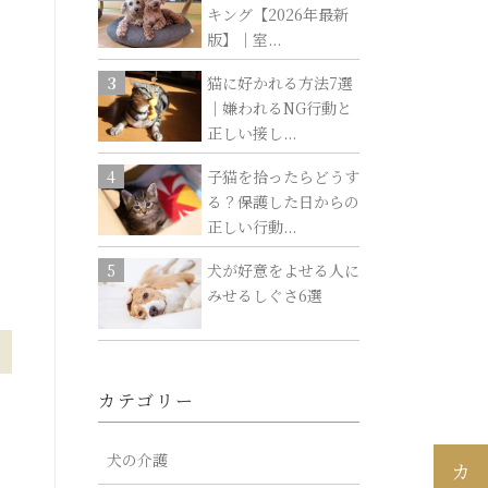
キング【2026年最新
版】｜室...
猫に好かれる方法7選
｜嫌われるNG行動と
正しい接し...
子猫を拾ったらどうす
る？保護した日からの
正しい行動...
犬が好意をよせる人に
みせるしぐさ6選
カテゴリー
犬の介護