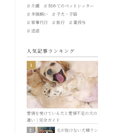
介護
初めてのペットシッター
多頭飼い
子犬・子猫
家事代行
旅行
薬投与
送迎
人気記事ランキング
愛情を受けている犬と愛情不足の犬の
違い｜完全ガイド
毛が抜けない犬種ラン