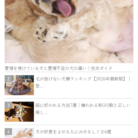
愛情を受けている犬と愛情不足の犬の違い｜完全ガイド
毛が抜けない犬種ランキング【2026年最新版】｜
室...
猫に好かれる方法7選｜嫌われるNG行動と正しい
接し...
犬が好意をよせる人にみせるしぐさ6選