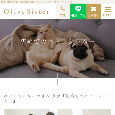
東京 横浜 船橋 札幌 獣医監修 ペットシッター オリーブシッター
TOP
ペットシッターコラム
初めてのペットシッター
TEL
相談・予約
お問合せ
MENU
初めてのペットシッター
ペットシッターコラム タグ「
初めてのペットシッ
ター
」