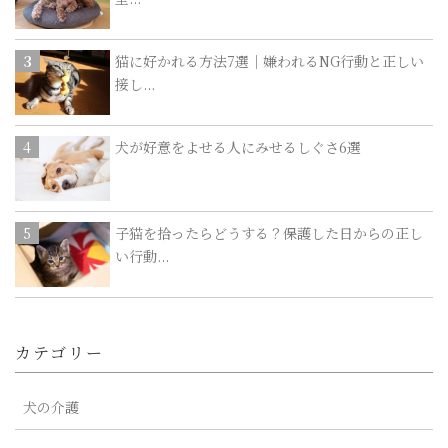
猫に好かれる方法7選｜嫌われるNG行動と正しい
接し...
犬が好意をよせる人にみせるしぐさ6選
子猫を拾ったらどうする？保護した日からの正し
い行動...
カテゴリー
犬の介護