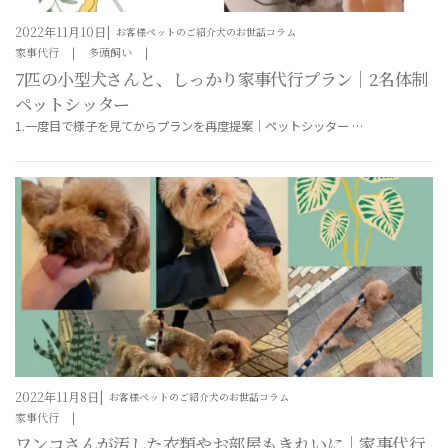
2022年11月10日
お客様ペットのご紹介
犬のお世話コラム
家事代行
多頭飼い
7匹の小型犬さんと、しっかり家事代行プラン｜2名体制
ペットシッター
1.一度目で様子を見てからプランを再度提案｜ペットシッター …
2022年11月8日
お客様ペットのご紹介
犬のお世話コラム
家事代行
ワンコさんが汚した衣類やお部屋もきれいに｜家事代行