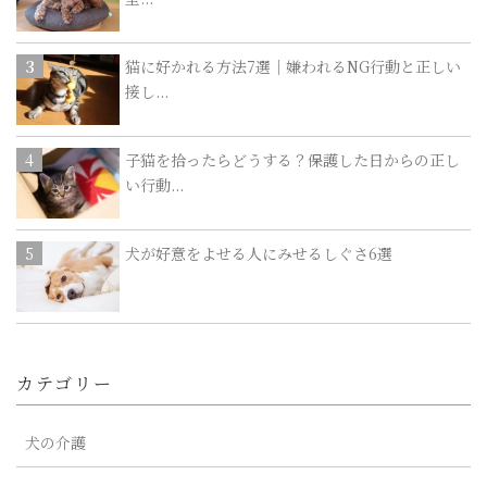
猫に好かれる方法7選｜嫌われるNG行動と正しい
接し...
子猫を拾ったらどうする？保護した日からの正し
い行動...
犬が好意をよせる人にみせるしぐさ6選
カテゴリー
犬の介護