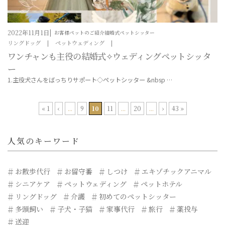
2022年11月1日
お客様ペットのご紹介
結婚式ペットシッター
リングドッグ
ペットウェディング
ワンチャンも主役の結婚式✧ウェディングペットシッタ
ー
1.主役犬さんをばっちりサポート◇ペットシッター &nbsp …
« 1
‹
...
9
10
11
...
20
...
›
43 »
人気のキーワード
お散歩代行
お留守番
しつけ
エキゾチックアニマル
シニアケア
ペットウェディング
ペットホテル
リングドッグ
介護
初めてのペットシッター
多頭飼い
子犬・子猫
家事代行
旅行
薬投与
送迎